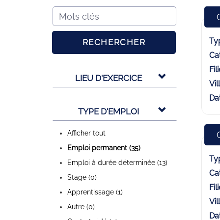
Typ
RECHERCHER
Cat
Fili
LIEU D'EXERCICE
Vill
Dat
TYPE D'EMPLOI
Afficher tout
Emploi permanent (35)
Typ
Emploi à durée déterminée (13)
Cat
Stage (0)
Fili
Apprentissage (1)
Vill
Autre (0)
Dat