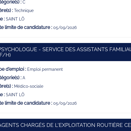
égorie(s) :
C
ère(s) :
Technique
e :
SAINT LÔ
e limite de candidature :
05/09/2026
PSYCHOLOGUE - SERVICE DES ASSISTANTS FAMILIAU
(Nouvelle fenêtre)
(F/H)
e d'emploi :
Emploi permanent
égorie(s) :
A
ère(s) :
Médico-sociale
e :
SAINT LÔ
e limite de candidature :
05/09/2026
AGENTS CHARGÉS DE L'EXPLOITATION ROUTIÈRE CE