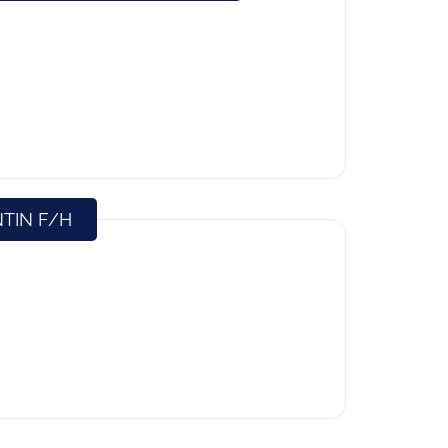
(Nouvelle fenêtre)
TIN F/H