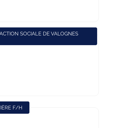
ACTION SOCIALE DE VALOGNES
(Nouvelle fenêtre)
IÈRE F/H