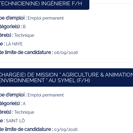
(Nouvelle fenêtre)
TECHNICIEN(NE) INGÉNIERIE F/H
e d'emploi :
Emploi permanent
égorie(s) :
B
ère(s) :
Technique
e :
LA HAYE
e limite de candidature :
06/09/2026
CHARGÉ(E) DE MISSION " AGRICULTURE & ANIMATIO
(Nouvelle fenêtre
ENVIRONNEMENT " AU SYMEL (F/H)
e d'emploi :
Emploi permanent
égorie(s) :
A
ère(s) :
Technique
e :
SAINT LÔ
e limite de candidature :
03/09/2026